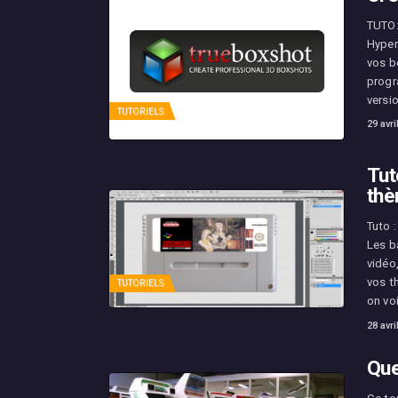
TUTO:
Hyper
vos b
progr
versio
TUTORIELS
29 avri
Tut
th
Tuto 
Les b
vidéo,
vos t
TUTORIELS
on vo
28 avri
Que