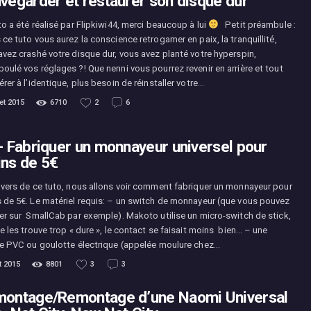
vegarder et restaurer son disque dur
o a été réalisé par Flipkiwi44, merci beaucoup à lui
Petit préambule :
ce tuto vous aurez la conscience retrogamer en paix, la tranquillité,
avez crashé votre disque dur, vous avez planté votre hyperspin,
oulé vos réglages ?! Que nenni vous pourrez revenir en arrière et tout
rer à l’identique, plus besoin de réinstaller votre…
let 2015
6710
2
6
- Fabriquer un monnayeur universel pour
ns de 5€
avers de ce tuto, nous allons voir comment fabriquer un monnayeur pour
 de 5€. Le matériel requis: – un switch de monnayeur (que vous pouvez
er sur SmallCab par exemple). Makoto utilise un micro-switch de stick,
e les trouve trop « dure », le contact se faisait moins bien… – une
he PVC ou goulotte électrique (appelée moulure chez…
et 2015
8801
3
3
ontage/Remontage d’une Naomi Universal