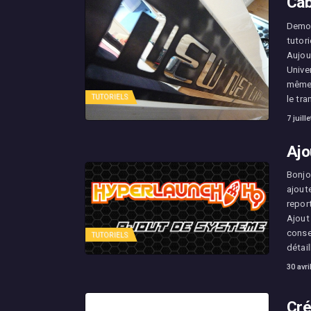
Cab
Demon
tutori
Aujou
Unive
même 
TUTORIELS
le tr
7 juill
Ajo
Bonjo
ajout
repor
Ajout
consei
TUTORIELS
détail
30 avri
Cré