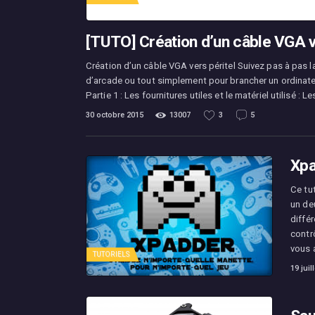
[TUTO] Création d’un câble VGA v
Création d’un câble VGA vers péritel Suivez pas à pas l
d’arcade ou tout simplement pour brancher un ordinateu
Partie 1 : Les fournitures utiles et le matériel utilisé : 
30 octobre 2015
13007
3
5
Xpa
Ce tu
un de
diffé
contr
vous 
TUTORIELS
19 juil