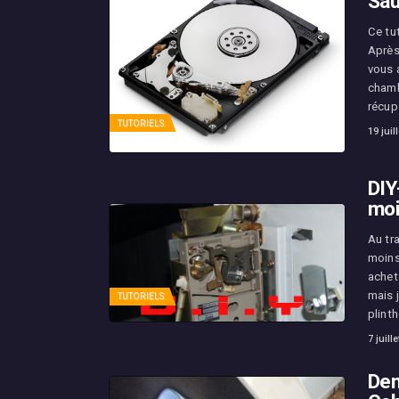
Sau
Ce tut
Après 
vous 
chamb
récupé
TUTORIELS
19 juil
DIY
moi
Au tr
moins
achet
mais j
TUTORIELS
plint
7 juill
Dem