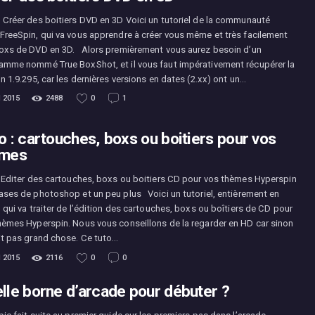
 Créer des boitiers DVD en 3D Voici un tutoriel de la communauté
FreeSpin, qui va vous apprendre à créer vous même et très facilement
oxs de DVD en 3D. Alors premièrement vous aurez besoin d’un
amme nommé True BoxShot, et il vous faut impérativement récupérer la
n 1.9.295, car les dernières versions en dates (2.xx) ont un…
l 2015
2488
0
1
o : cartouches, boxs ou boitiers pour vos
èmes
: Editer des cartouches, boxs ou boitiers CD pour vos thèmes Hyperspin
ases de photoshop et un peu plus Voici un tutoriel, entièrement en
 qui va traiter de l’édition des cartouches, boxs ou boîtiers de CD pour
hèmes Hyperspin. Nous vous conseillons de la regarder en HD car sinon
it pas grand chose. Ce tuto…
l 2015
2116
0
0
lle borne d’arcade pour débuter ?