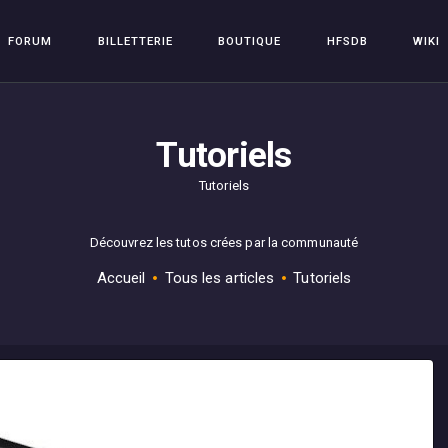
FORUM
FORUM
BILLETTERIE
BOUTIQUE
HFSDB
WIKI
BILLETTERIE
HFSPLAY
Arcade Video Game
BOUTIQUE
Tutoriels
HFSDB
Tutoriels
WIKI
Découvrez les tutos crées par la communauté
Accueil
Tous les articles
Tutoriels