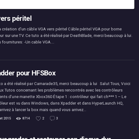
ers péritel
a création d’un câble VGA vers péritel Câble péritel VGA pour borne
r sur une TV. Ce tuto a été réalisé par DeathBlade, merci beaucoup à lui.
Les fournitures: -Un cable VGA.…
dder pour HFSBox
to a été réalisé par Camarade35, merci beaucoup à lui Salut Tous, Voici
ux Tutos concernant les problèmes rencontrés avec les contrôleurs
rents d’une manette Xbox360 Étape 1 : contrôleur qui fait ch*** 1 – Le
ôleur est vu dans Windows, dans Xpadder et dans HyperLaunch HQ,
arrivez à lancer la box mais quand vous arrivez…
let 2015
8714
2
3