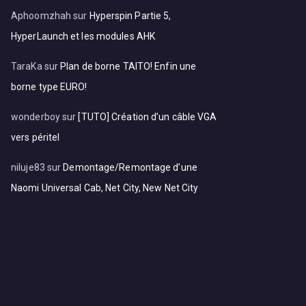
Aphoomzhah
sur
Hyperspin Partie 5,
HyperLaunch et les modules AHK
TaraKa
sur
Plan de borne TAITO! Enfin une
borne type EURO!
wonderboy
sur
[TUTO] Création d’un câble VGA
vers péritel
niluje83
sur
Demontage/Remontage d’une
Naomi Universal Cab, Net City, New Net City