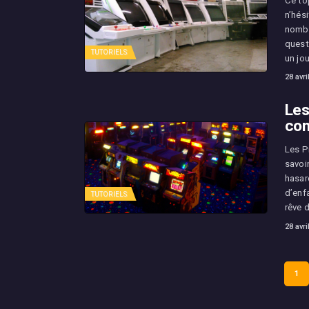
Ce top
n’hési
nombr
quest
TUTORIELS
un jo
28 avri
Les
com
Les P
savoir
hasar
d’enf
TUTORIELS
rêve 
28 avri
Pagination
PAG
1
des
publications