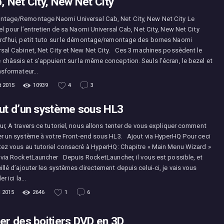
, Net City, New Net City
tage/Remontage Naomi Universal Cab, Net City, New Net City Le
el pour l’entretien de sa Naomi Universal Cab, Net City, New Net City
rd’hui, petit tuto sur le démontage/remontage des bornes Naomi
rsal Cabinet, Net City et New Net City. Ces 3 machines possèdent le
châssis et s’appuient sur la même conception. Seuls l’écran, le bezel et
ansformateur…
et 2015
10939
4
3
ut d’un système sous HL3
ur, A travers ce tutoriel, nous allons tenter de vous expliquer comment
er un système à votre Front-end sous HL3. Ajout via HyperHQ Pour ceci
tez vous au tutoriel consacré à HyperHQ: Chapitre « Main Menu Wizard »
 via RocketLauncher Depuis RocketLauncher, il vous est possible, et
llé d’ajouter les systèmes directement depuis celui-ci, je vais vous
ler ici la…
l 2015
2646
1
6
er des boitiers DVD en 3D