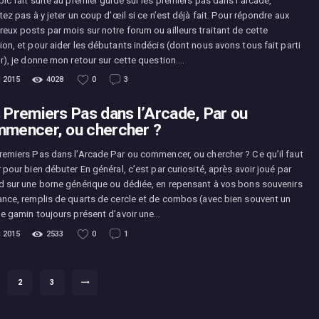
ic fait suite au premier guide sur les premiers pas dans l’arcade,
tez pas à y jeter un coup d’œil si ce n’est déjà fait. Pour répondre aux
eux posts par mois sur notre forum ou ailleurs traitant de cette
ion, et pour aider les débutants indécis (dont nous avons tous fait parti
ur), je donne mon retour sur cette question.…
l 2015
4028
0
3
 Premiers Pas dans l’Arcade, Par ou
mencer, ou chercher ?
remiers Pas dans l’Arcade Par ou commencer, ou chercher ? Ce qu’il faut
 pour bien débuter En général, c’est par curiosité, après avoir joué par
d sur une borne générique ou dédiée, en repensant à vos bons souvenirs
ance, remplis de quarts de cercle et de combos (avec bien souvent un
de gamin toujours présent d’avoir une…
l 2015
2533
0
1
E
PAGE
2
PAGE
3
>