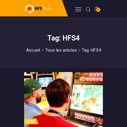
0
HFSPLAY
Arcade Video Game
Tag: HFS4
FORUM
BILLETTERIE
Accueil
Tous les articles
Tag: HFS4
BOUTIQUE
HFSDB
WIKI
NEWS