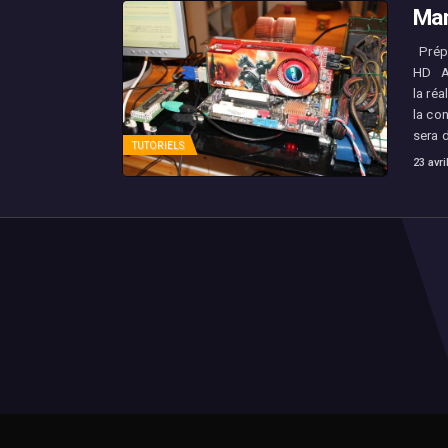
Mam
Prépa
HD Au
la réa
la co
sera 
TUTORIELS
23 avri