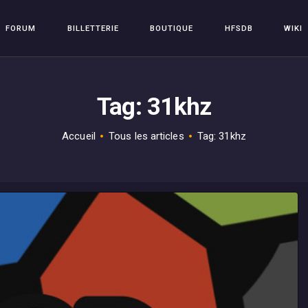
FORUM
FORUM
BILLETTERIE
BOUTIQUE
HFSDB
WIKI
BILLETTERIE
HFSPLAY
Arcade Video Game
BOUTIQUE
Tag: 31khz
HFSDB
WIKI
Accueil
Tous les articles
Tag: 31khz