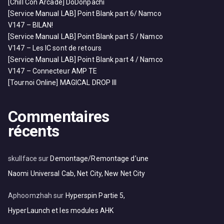
[Chill Con Arcade] DoDonpachi
[Service Manual LAB] Point Blank part 6/ Namco
V147 – BILAN!
[Service Manual LAB] Point Blank part 5 / Namco
V147 – Les IC sont de retours
[Service Manual LAB] Point Blank part 4 / Namco
V147 – Connecteur AMP TE
[Tournoi Online] MAGICAL DROP III
Commentaires
récents
skullface
sur
Demontage/Remontage d’une
Naomi Universal Cab, Net City, New Net City
Aphoomzhah
sur
Hyperspin Partie 5,
HyperLaunch et les modules AHK