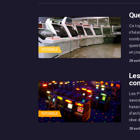
Que
Ce top
n’hési
nombr
quest
TUTORIELS
un jo
28 avri
Les
com
Les P
savoir
hasar
d’enf
TUTORIELS
rêve 
28 avri