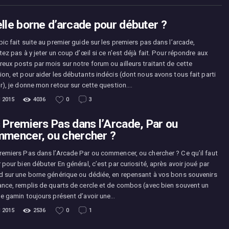
lle borne d’arcade pour débuter ?
ic fait suite au premier guide sur les premiers pas dans l’arcade,
tez pas à y jeter un coup d’œil si ce n’est déjà fait. Pour répondre aux
eux posts par mois sur notre forum ou ailleurs traitant de cette
ion, et pour aider les débutants indécis (dont nous avons tous fait parti
ur), je donne mon retour sur cette question.…
l 2015
4036
0
3
 Premiers Pas dans l’Arcade, Par ou
mencer, ou chercher ?
remiers Pas dans l’Arcade Par ou commencer, ou chercher ? Ce qu’il faut
 pour bien débuter En général, c’est par curiosité, après avoir joué par
d sur une borne générique ou dédiée, en repensant à vos bons souvenirs
ance, remplis de quarts de cercle et de combos (avec bien souvent un
de gamin toujours présent d’avoir une…
l 2015
2536
0
1