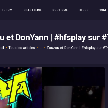
FORUM
FORUM
BILLETTERIE
BOUTIQUE
HFSDB
WIKI
BILLETTERIE
HFSPLAY
Arcade Video Game
BOUTIQUE
 et DonYann | #hfsplay sur 
HFSDB
WIKI
eil
Tous les articles
...
Zouzou et DonYann | #hfsplay sur #T