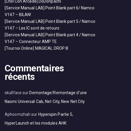
[Chill Con Arcade] DoDonpachi
[Service Manual LAB] Point Blank part 6/ Namco
V147 – BILAN!
[Service Manual LAB] Point Blank part 5 / Namco
V147 – Les IC sont de retours
[Service Manual LAB] Point Blank part 4 / Namco
V147 – Connecteur AMP TE
[Tournoi Online] MAGICAL DROP III
Commentaires
récents
skullface
sur
Demontage/Remontage d’une
Naomi Universal Cab, Net City, New Net City
Aphoomzhah
sur
Hyperspin Partie 5,
HyperLaunch et les modules AHK