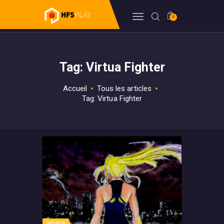
0
HFSPLAY
Arcade Video Game
Tag: Virtua Fighter
FORUM
BILLETTERIE
Accueil
Tous les articles
BOUTIQUE
Tag: Virtua Fighter
HFSDB
WIKI
REVIEW