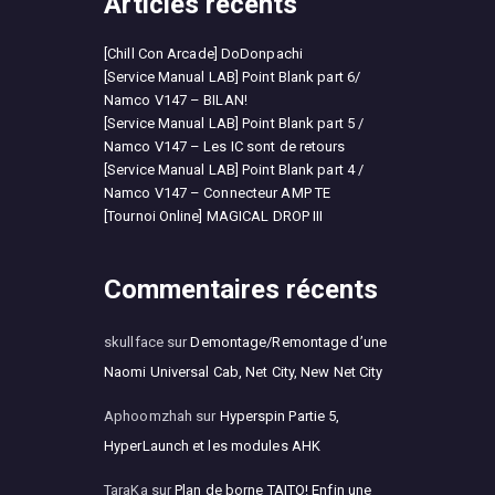
Articles récents
[Chill Con Arcade] DoDonpachi
[Service Manual LAB] Point Blank part 6/
Namco V147 – BILAN!
[Service Manual LAB] Point Blank part 5 /
Namco V147 – Les IC sont de retours
[Service Manual LAB] Point Blank part 4 /
Namco V147 – Connecteur AMP TE
[Tournoi Online] MAGICAL DROP III
Commentaires récents
skullface
sur
Demontage/Remontage d’une
Naomi Universal Cab, Net City, New Net City
Aphoomzhah
sur
Hyperspin Partie 5,
HyperLaunch et les modules AHK
TaraKa
sur
Plan de borne TAITO! Enfin une