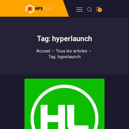
0
HFSPLAY
Arcade Video Game
Tag: hyperlaunch
FORUM
BILLETTERIE
Accueil
Tous les articles
BOUTIQUE
Tag: hyperlaunch
HFSDB
WIKI