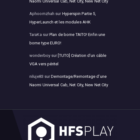
Naomi Universal Cab, Net City, New Net City
Aphoomzhah
sur
Hyperspin Partie 5,
HyperLaunch et les modules AHK
TaraKa
sur
Plan de borne TAITO! Enfin une
borne type EURO!
wonderboy
sur
[TUTO] Création d’un câble
VGA vers péritel
niluje83
sur
Demontage/Remontage d’une
Naomi Universal Cab, Net City, New Net City