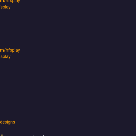
com/hfsplay
fsplay
com/hfsplay
fsplay
/designs