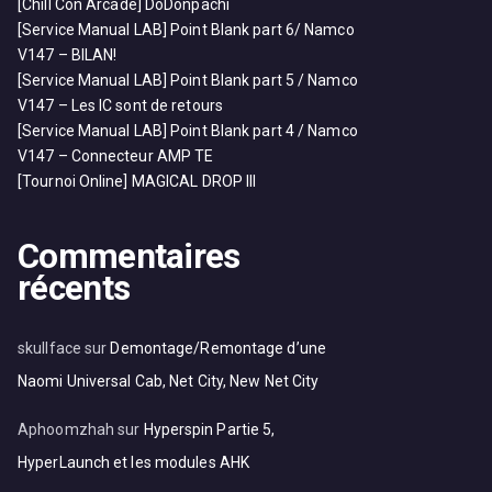
[Chill Con Arcade] DoDonpachi
[Service Manual LAB] Point Blank part 6/ Namco
V147 – BILAN!
[Service Manual LAB] Point Blank part 5 / Namco
V147 – Les IC sont de retours
[Service Manual LAB] Point Blank part 4 / Namco
V147 – Connecteur AMP TE
[Tournoi Online] MAGICAL DROP III
Commentaires
récents
skullface
sur
Demontage/Remontage d’une
Naomi Universal Cab, Net City, New Net City
Aphoomzhah
sur
Hyperspin Partie 5,
HyperLaunch et les modules AHK