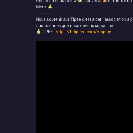
Pensez à nous follow
, activer la
et mettre un
Merci
- - - - - - - - - -
Nous soutenir sur Tipee c'est aider l'association à 
quotidiennes que nous devons supporter.
TIPEE :
https://fr.tipeee.com/hfsplay