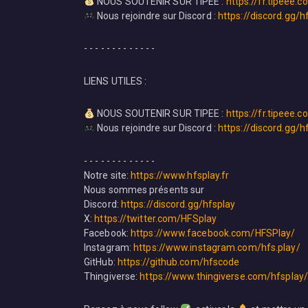
NOUS SOUTENIR SUR TIPEE :
https://fr.tipeee.
Nous rejoindre sur Discord :
https://discord.gg/h
- - - - - - - - - - - - -
LIENS UTILES :
NOUS SOUTENIR SUR TIPEE :
https://fr.tipeee.
Nous rejoindre sur Discord :
https://discord.gg/h
- - - - - - - - - - - - -
Notre site:
https://www.hfsplay.fr
Nous sommes présents sur
Discord:
https://discord.gg/hfsplay
X:
https://twitter.com/HFSplay
Facebook:
https://www.facebook.com/HFSPlay/
Instagram:
https://www.instagram.com/hfs.play/
GitHub:
https://github.com/hfscode
Thingiverse:
https://www.thingiverse.com/hfsplay