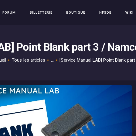
FORUM
FORUM
BILLETTERIE
BOUTIQUE
HFSDB
WIKI
BILLETTERIE
HFSPLAY
Arcade Video Game
BOUTIQUE
B] Point Blank part 3 / Namco
HFSDB
WIKI
eil
Tous les articles
...
[Service Manual LAB] Point Blank part 3