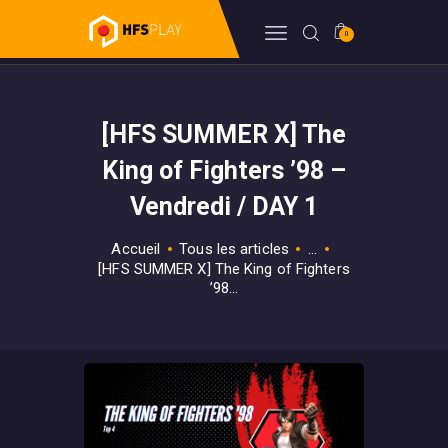
0
HFSPLAY
Arcade Video Game
[HFS SUMMER X] The
FORUM
BILLETTERIE
King of Fighters ’98 –
BOUTIQUE
Vendredi / DAY 1
HFSDB
Accueil
Tous les articles
...
WIKI
[HFS SUMMER X] The King of Fighters
’98...