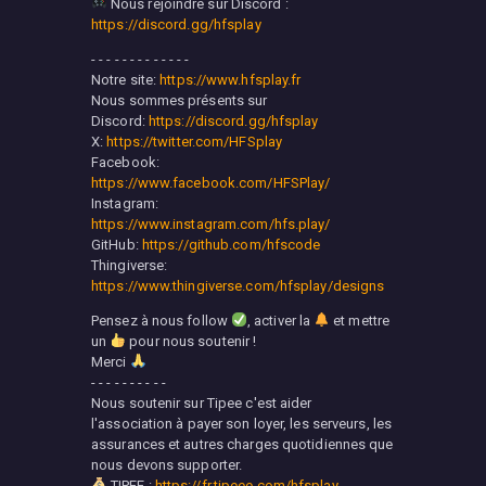
Nous rejoindre sur Discord :
https://discord.gg/hfsplay
- - - - - - - - - - - - -
Notre site:
https://www.hfsplay.fr
Nous sommes présents sur
Discord:
https://discord.gg/hfsplay
X:
https://twitter.com/HFSplay
Facebook:
https://www.facebook.com/HFSPlay/
Instagram:
https://www.instagram.com/hfs.play/
GitHub:
https://github.com/hfscode
Thingiverse:
https://www.thingiverse.com/hfsplay/designs
Pensez à nous follow
, activer la
et mettre
un
pour nous soutenir !
Merci
- - - - - - - - - -
Nous soutenir sur Tipee c'est aider
l'association à payer son loyer, les serveurs, les
assurances et autres charges quotidiennes que
nous devons supporter.
TIPEE :
https://fr.tipeee.com/hfsplay