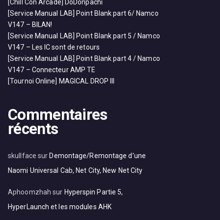
[Chill Con Arcade] DoDonpachi
[Service Manual LAB] Point Blank part 6/ Namco
V147 – BILAN!
[Service Manual LAB] Point Blank part 5 / Namco
V147 – Les IC sont de retours
[Service Manual LAB] Point Blank part 4 / Namco
V147 – Connecteur AMP TE
[Tournoi Online] MAGICAL DROP III
Commentaires
récents
skullface
sur
Demontage/Remontage d’une
Naomi Universal Cab, Net City, New Net City
Aphoomzhah
sur
Hyperspin Partie 5,
HyperLaunch et les modules AHK