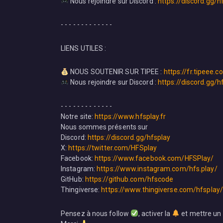
Nous rejoindre sur Discord :
https://discord.gg/h
- - - - - - - - - - - - -
LIENS UTILES :
NOUS SOUTENIR SUR TIPEE :
https://fr.tipeee.
Nous rejoindre sur Discord :
https://discord.gg/h
- - - - - - - - - - - - -
Notre site:
https://www.hfsplay.fr
Nous sommes présents sur
Discord:
https://discord.gg/hfsplay
X:
https://twitter.com/HFSplay
Facebook:
https://www.facebook.com/HFSPlay/
Instagram:
https://www.instagram.com/hfs.play/
GitHub:
https://github.com/hfscode
Thingiverse:
https://www.thingiverse.com/hfsplay
Pensez à nous follow
, activer la
et mettre un