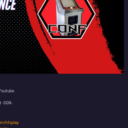
 Youtube.
t -SGN-
com/hfsplay