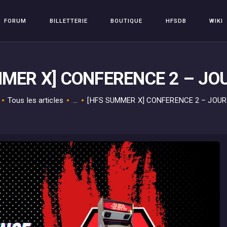
FORUM
FORUM
BILLETTERIE
BOUTIQUE
HFSDB
WIKI
BILLETTERIE
HFSPLAY
Arcade Video Game
BOUTIQUE
MER X] CONFERENCE 2 – JOU
HFSDB
WIKI
Tous les articles
...
[HFS SUMMER X] CONFERENCE 2 – JOUR 