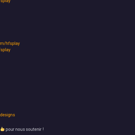
fsplay
com/hfsplay
fsplay
/designs
pour nous soutenir !