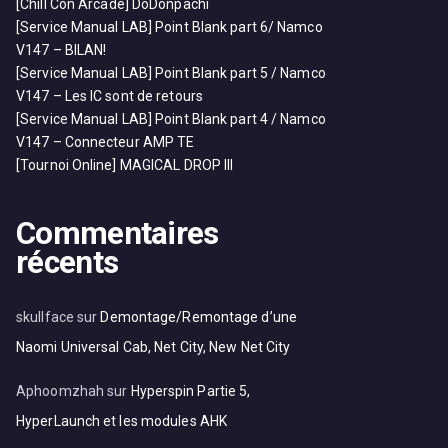
[Chill Con Arcade] DoDonpachi
[Service Manual LAB] Point Blank part 6/ Namco
V147 – BILAN!
[Service Manual LAB] Point Blank part 5 / Namco
V147 – Les IC sont de retours
[Service Manual LAB] Point Blank part 4 / Namco
V147 – Connecteur AMP TE
[Tournoi Online] MAGICAL DROP III
Commentaires
récents
skullface
sur
Demontage/Remontage d’une
Naomi Universal Cab, Net City, New Net City
Aphoomzhah
sur
Hyperspin Partie 5,
HyperLaunch et les modules AHK