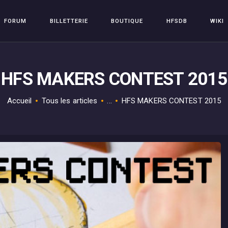
FORUM
FORUM
BILLETTERIE
BOUTIQUE
HFSDB
WIKI
BILLETTERIE
HFSPLAY
Arcade Video Game
BOUTIQUE
HFS MAKERS CONTEST 2015
HFSDB
WIKI
Accueil
Tous les articles
...
HFS MAKERS CONTEST 2015