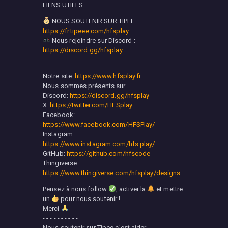
LIENS UTILES :
NOUS SOUTENIR SUR TIPEE :
https://fr.tipeee.com/hfsplay
Nous rejoindre sur Discord :
https://discord.gg/hfsplay
- - - - - - - - - - - - -
Notre site:
https://www.hfsplay.fr
Nous sommes présents sur
Discord:
https://discord.gg/hfsplay
X:
https://twitter.com/HFSplay
Facebook:
https://www.facebook.com/HFSPlay/
Instagram:
https://www.instagram.com/hfs.play/
GitHub:
https://github.com/hfscode
Thingiverse:
https://www.thingiverse.com/hfsplay/designs
Pensez à nous follow
, activer la
et mettre
un
pour nous soutenir !
Merci
- - - - - - - - - -
Nous soutenir sur Tipee c'est aider