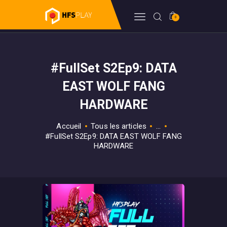
0
HFSPLAY
Arcade Video Game
#FullSet S2Ep9: DATA
FORUM
BILLETTERIE
EAST WOLF FANG
BOUTIQUE
HARDWARE
HFSDB
Accueil
Tous les articles
...
WIKI
#FullSet S2Ep9: DATA EAST WOLF FANG
HARDWARE