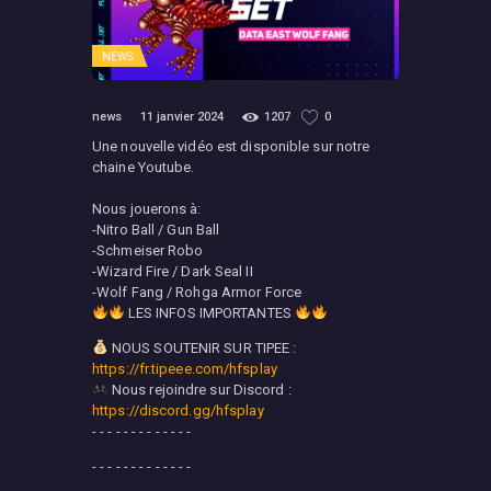
NEWS
news
11 janvier 2024
1207
0
Une nouvelle vidéo est disponible sur notre
chaine Youtube.
Nous jouerons à:
-Nitro Ball / Gun Ball
-Schmeiser Robo
-Wizard Fire / Dark Seal II
-Wolf Fang / Rohga Armor Force
LES INFOS IMPORTANTES
NOUS SOUTENIR SUR TIPEE :
https://fr.tipeee.com/hfsplay
Nous rejoindre sur Discord :
https://discord.gg/hfsplay
- - - - - - - - - - - - -
- - - - - - - - - - - - -