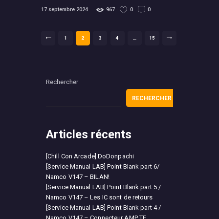
17 septembre 2024
967
0
0
Pagination
PAGE
1
PAGE
2
<
PAGE
3
PAGE
4
…
PAGE
15
>
des
publications
Rechercher
RECHERCHER
Articles récents
[Chill Con Arcade] DoDonpachi
[Service Manual LAB] Point Blank part 6/
Namco V147 – BILAN!
[Service Manual LAB] Point Blank part 5 /
Namco V147 – Les IC sont de retours
[Service Manual LAB] Point Blank part 4 /
Namco V147 – Connecteur AMP TE