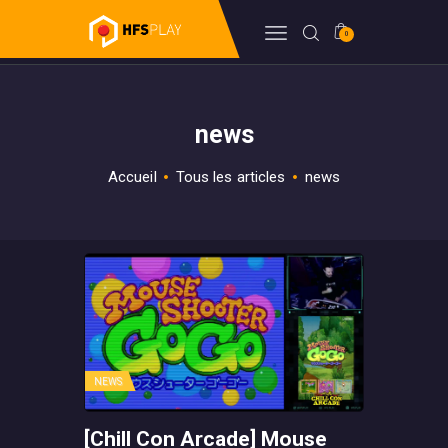
0
HFSPLAY
Arcade Video Game
news
FORUM
BILLETTERIE
Accueil
Tous les articles
news
BOUTIQUE
HFSDB
WIKI
NEWS
[Chill Con Arcade] Mouse