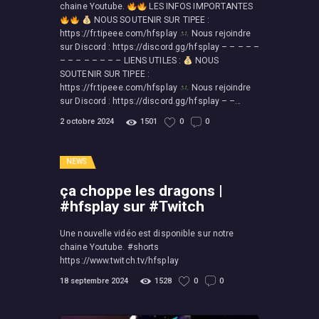
chaine Youtube.
LES INFOS IMPORTANTES
NOUS SOUTENIR SUR TIPEE :
https://fr.tipeee.com/hfsplay
Nous rejoindre
sur Discord : https://discord.gg/hfsplay – – – – –
– – – – – – – – LIENS UTILES :
NOUS
SOUTENIR SUR TIPEE :
https://fr.tipeee.com/hfsplay
Nous rejoindre
sur Discord : https://discord.gg/hfsplay – –…
2 octobre 2024
1501
0
0
NEWS
ça choppe les dragons |
#hfsplay sur #Twitch
Une nouvelle vidéo est disponible sur notre
chaine Youtube. #shorts
https://www.twitch.tv/hfsplay
18 septembre 2024
1528
0
0