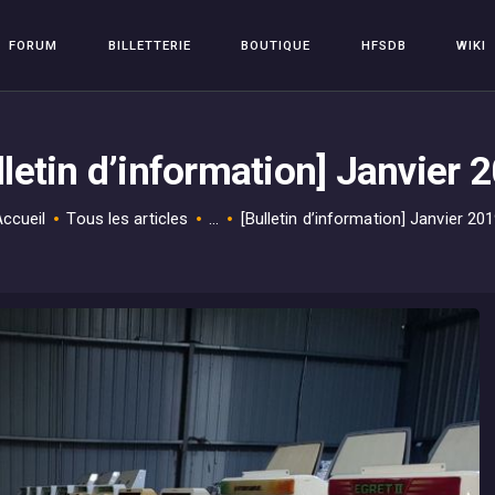
FORUM
FORUM
BILLETTERIE
BOUTIQUE
HFSDB
WIKI
BILLETTERIE
HFSPLAY
Arcade Video Game
BOUTIQUE
lletin d’information] Janvier 
HFSDB
WIKI
ccueil
Tous les articles
...
[Bulletin d’information] Janvier 20