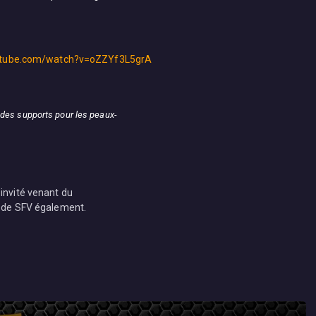
utube.com/watch?v=oZZYf3L5grA
des supports pour les peaux-
 invité venant du
ur de SFV également.