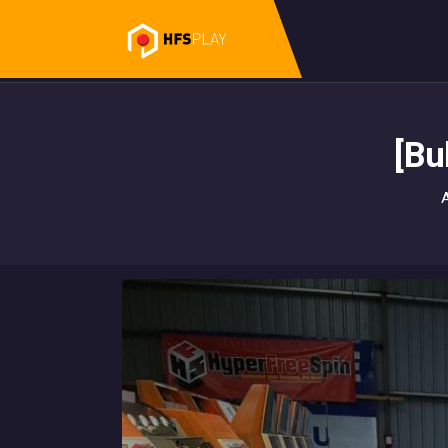
[Bu
A