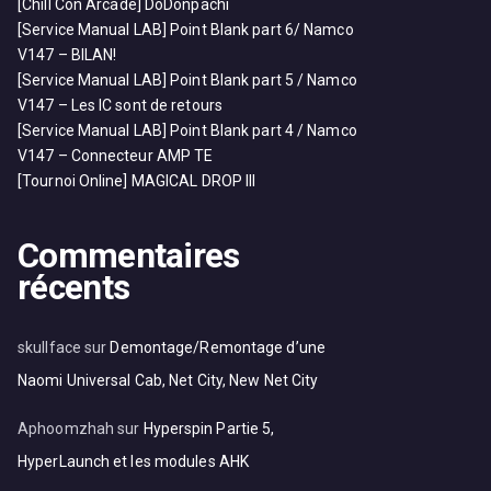
[Chill Con Arcade] DoDonpachi
[Service Manual LAB] Point Blank part 6/ Namco
V147 – BILAN!
[Service Manual LAB] Point Blank part 5 / Namco
V147 – Les IC sont de retours
[Service Manual LAB] Point Blank part 4 / Namco
V147 – Connecteur AMP TE
[Tournoi Online] MAGICAL DROP III
Commentaires
récents
skullface
sur
Demontage/Remontage d’une
Naomi Universal Cab, Net City, New Net City
Aphoomzhah
sur
Hyperspin Partie 5,
HyperLaunch et les modules AHK