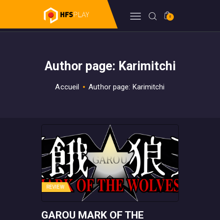
0
HFSPLAY
Arcade Video Game
Author page: Karimitchi
FORUM
BILLETTERIE
Accueil
Author page: Karimitchi
BOUTIQUE
HFSDB
WIKI
REVIEW
GAROU MARK OF THE