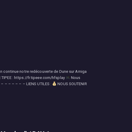
 On continue notre redécouverte de Dune sur Amiga
PEE : https://fr.tipeee.com/hfsplay
Nous
– – – – – – – – LIENS UTILES :
NOUS SOUTENIR