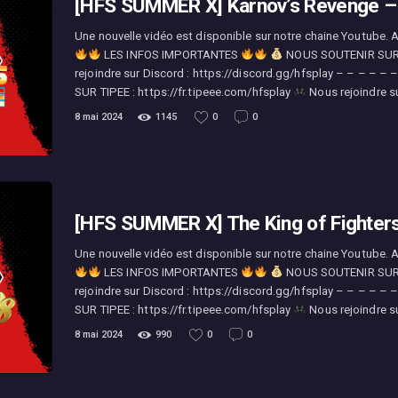
[HFS SUMMER X] Karnov’s Revenge – 
Une nouvelle vidéo est disponible sur notre chaine Youtube. A
LES INFOS IMPORTANTES
NOUS SOUTENIR SUR TI
rejoindre sur Discord : https://discord.gg/hfsplay – – – – – 
SUR TIPEE : https://fr.tipeee.com/hfsplay
Nous rejoindre s
8 mai 2024
1145
0
0
[HFS SUMMER X] The King of Fighters
Une nouvelle vidéo est disponible sur notre chaine Youtube. 
LES INFOS IMPORTANTES
NOUS SOUTENIR SUR TI
rejoindre sur Discord : https://discord.gg/hfsplay – – – – – 
SUR TIPEE : https://fr.tipeee.com/hfsplay
Nous rejoindre s
8 mai 2024
990
0
0