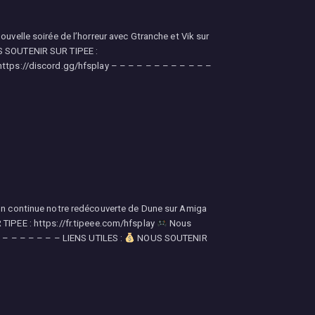
uvelle soirée de l’horreur avec Gtranche et Vik sur
 SOUTENIR SUR TIPEE :
 https://discord.gg/hfsplay – – – – – – – – – – – –
 On continue notre redécouverte de Dune sur Amiga
PEE : https://fr.tipeee.com/hfsplay
Nous
– – – – – – – – LIENS UTILES :
NOUS SOUTENIR