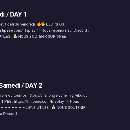
i / DAY 1
etit défi du vendredi.
LES INFOS
r.tipeee.com/hfsplay
Nous rejoindre sur Discord :
UTILES :
NOUS SOUTENIR SUR TIPEE :
Samedi / DAY 2
Arbre du tournoi: https://challonge.com/fr/g7ekdiqu
PEE : https://fr.tipeee.com/hfsplay
Nous
– – – – – – – – LIENS UTILES :
NOUS SOUTENIR
ur Discord…