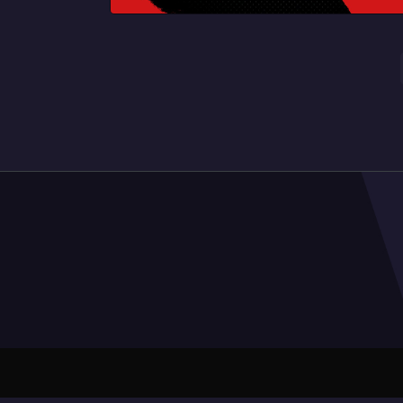
Pagination
des
publications