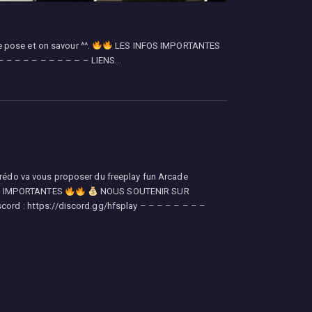
e pose et on savour ^^.
LES INFOS IMPORTANTES
 – – – – – – – – – – – LIENS…
Frédo va vous proposer du freeplay fun Arcade
S IMPORTANTES
NOUS SOUTENIR SUR
scord : https://discord.gg/hfsplay – – – – – – – –