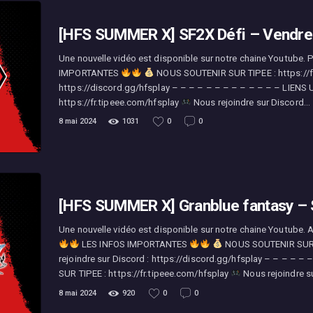
[HFS SUMMER X] SF2X Défi – Vendred
Une nouvelle vidéo est disponible sur notre chaine Youtube. P
IMPORTANTES
NOUS SOUTENIR SUR TIPEE : https://f
https://discord.gg/hfsplay – – – – – – – – – – – – – LIENS 
https://fr.tipeee.com/hfsplay
Nous rejoindre sur Discord…
8 mai 2024
1031
0
0
[HFS SUMMER X] Granblue fantasy – 
Une nouvelle vidéo est disponible sur notre chaine Youtube. 
LES INFOS IMPORTANTES
NOUS SOUTENIR SUR TI
rejoindre sur Discord : https://discord.gg/hfsplay – – – – – 
SUR TIPEE : https://fr.tipeee.com/hfsplay
Nous rejoindre s
8 mai 2024
920
0
0