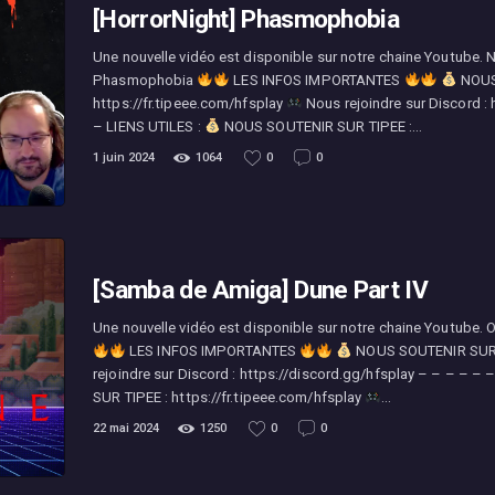
[HorrorNight] Phasmophobia
Une nouvelle vidéo est disponible sur notre chaine Youtube. No
Phasmophobia
LES INFOS IMPORTANTES
NOUS
https://fr.tipeee.com/hfsplay
Nous rejoindre sur Discord :
– LIENS UTILES :
NOUS SOUTENIR SUR TIPEE :…
1 juin 2024
1064
0
0
[Samba de Amiga] Dune Part IV
Une nouvelle vidéo est disponible sur notre chaine Youtube.
LES INFOS IMPORTANTES
NOUS SOUTENIR SUR TI
rejoindre sur Discord : https://discord.gg/hfsplay – – – – – 
SUR TIPEE : https://fr.tipeee.com/hfsplay
…
22 mai 2024
1250
0
0