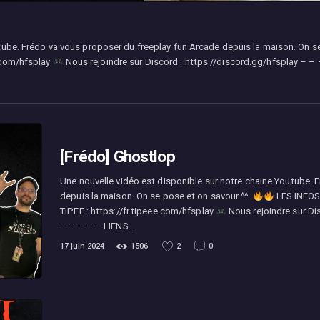
tube. Frédo va vous proposer du freeplay fun Arcade depuis la maison. On s
.com/hfsplay
Nous rejoindre sur Discord : https://discord.gg/hfsplay – –
[Frédo] Ghostlop
Une nouvelle vidéo est disponible sur notre chaine Youtube. 
depuis la maison. On se pose et on savour ^^.
LES INFO
TIPEE : https://fr.tipeee.com/hfsplay
Nous rejoindre sur Di
– – – – – LIENS…
17 juin 2024
1506
2
0