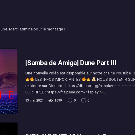
tube. Merci Mimine pour le montage !
[Samba de Amiga] Dune Part III
Une nouvelle vidéo est disponible sur notre chaine Youtube.
LES INFOS IMPORTANTES
NOUS SOUTENIR SUR TI
rejoindre sur Discord : https://discord.gg/hfsplay – – – – – 
SUR TIPEE : https://fr.tipeee.com/hfsplay
…
13 mai 2024
1099
0
0