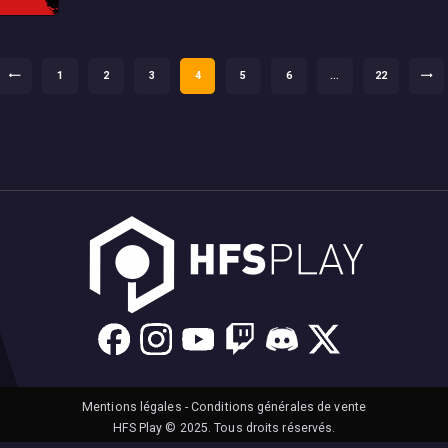
PAGE
1
<
PAGE
2
PAGE
3
PAGE
4
PAGE
5
PAGE
6
…
PAGE
22
Mentions légales
-
Conditions générales de vente
HFS Play © 2025. Tous droits réservés.