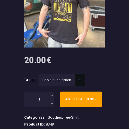
20
.
00
€
TAILLE
quantité
AJOUTER AU PANIER
de
T-
shirt
HFS
Catégories :
Goodies
,
Tee-Shirt
Summer
Product ID:
8349
2026