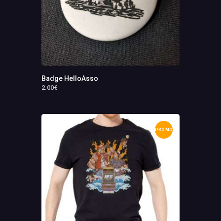
Badge HelloAsso
2
.
00
€
PROMO