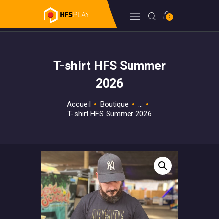
0
HFSPLAY
Arcade Video Game
T-shirt HFS Summer
FORUM
BILLETTERIE
2026
BOUTIQUE
Accueil
Boutique
...
HFSDB
T-shirt HFS Summer 2026
WIKI