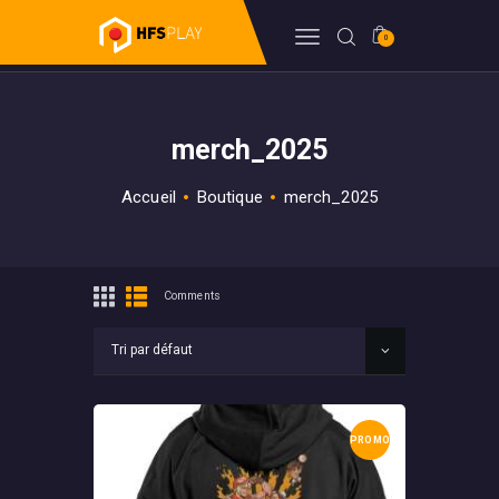
0
HFSPLAY
Arcade Video Game
merch_2025
FORUM
BILLETTERIE
Accueil
Boutique
merch_2025
BOUTIQUE
HFSDB
WIKI
Comments
PROMO